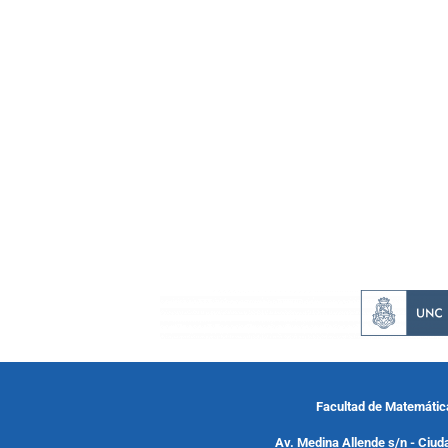
Facultad de Matemátic
Av. Medina Allende s/n - Ciud